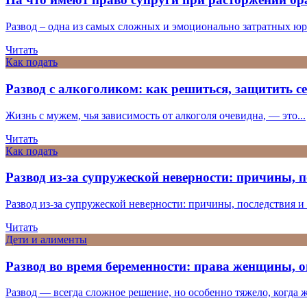
Развод – одна из самых сложных и эмоционально затратных юр
Читать
Как подать
Развод с алкоголиком: как решиться, защитить се
Жизнь с мужем, чья зависимость от алкоголя очевидна, — это...
Читать
Как подать
Развод из-за супружеской неверности: причины, п
Развод из-за супружеской неверности: причины, последствия и п
Читать
Дети и алименты
Развод во время беременности: права женщины, 
Развод — всегда сложное решение, но особенно тяжело, когда ж