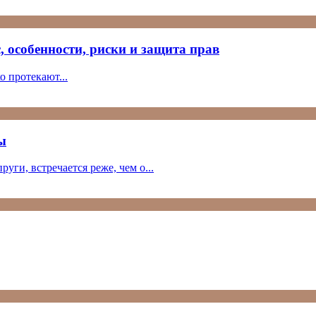
, особенности, риски и защита прав
 протекают...
ы
уги, встречается реже, чем о...