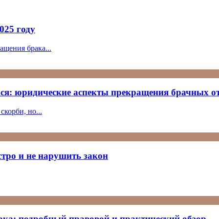
2025 году
ащения брака...
лся: юридические аспекты прекращения брачных о
корби, но...
стро и не нарушить закон
ака: подробный правовой и практический обзор