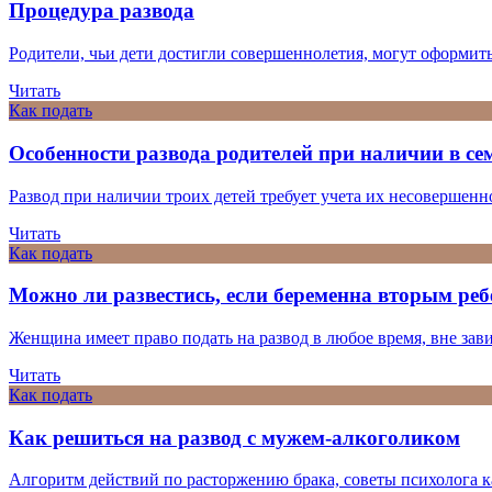
Процедура развода
Родители, чьи дети достигли совершеннолетия, могут оформить 
Читать
Как подать
Особенности развода родителей при наличии в сем
Развод при наличии троих детей требует учета их несовершеннол
Читать
Как подать
Можно ли развестись, если беременна вторым ре
Женщина имеет право подать на развод в любое время, вне завис
Читать
Как подать
Как решиться на развод с мужем-алкоголиком
Алгоритм действий по расторжению брака, советы психолога ка