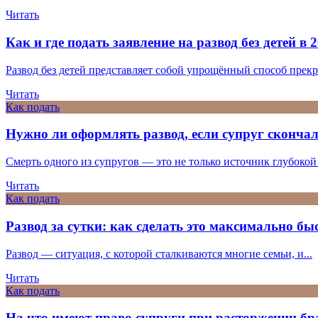
Читать
Как и где подать заявление на развод без детей в 
Развод без детей представляет собой упрощённый способ прекр
Читать
Как подать
Нужно ли оформлять развод, если супруг сконча
Смерть одного из супругов — это не только источник глубокой с
Читать
Как подать
Развод за сутки: как сделать это максимально бы
Развод — ситуация, с которой сталкиваются многие семьи, и...
Читать
Как подать
На что имеют право супруги при расторжении бр