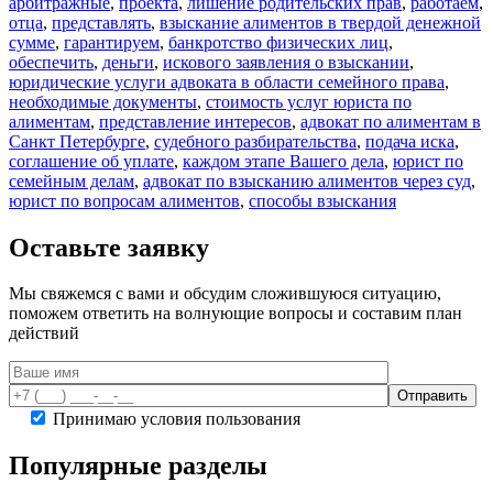
арбитражные
,
проекта
,
лишение родительских прав
,
работаем
,
отца
,
представлять
,
взыскание алиментов в твердой денежной
сумме
,
гарантируем
,
банкротство физических лиц
,
обеспечить
,
деньги
,
искового заявления о взыскании
,
юридические услуги адвоката в области семейного права
,
необходимые документы
,
стоимость услуг юриста по
алиментам
,
представление интересов
,
адвокат по алиментам в
Санкт Петербурге
,
судебного разбирательства
,
подача иска
,
соглашение об уплате
,
каждом этапе Вашего дела
,
юрист по
семейным делам
,
адвокат по взысканию алиментов через суд
,
юрист по вопросам алиментов
,
способы взыскания
Оставьте заявку
Мы свяжемся с вами и обсудим сложившуюся ситуацию,
поможем ответить на волнующие вопросы и составим план
действий
Принимаю условия пользования
Популярные разделы