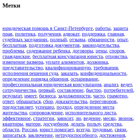
Метки
юридическая помощь в Санкт-Петербурге
,
работы
,
защита
прав
,
политика
,
получения
,
адвокат
,
поддержка
,
главная
,
судебных заседаниях
,
полный
,
отзывы
,
обязанности
,
опыт
,
бесплатная
,
подготовка документов
,
законодательства
,
проблемы
,
содержание ребенка
,
договоры
,
цены
,
споров
,
гражданские
,
бесплатная консультация юриста
,
отцовства
,
изменение размера
,
уплате алиментов
,
должника
,
представительство
,
квалифицированную
,
требования
,
исполнения решения суда
,
заказать
,
конфиденциальности
,
определение порядка общения
,
оспаривание
,
профессиональная юридическая консультация
,
анализ
,
ведет
,
сотрудничества
,
первый
,
составление
,
быстро
,
потребителей
,
результат
,
имеет
,
бизнеса
,
задолженности
,
часто
,
грамотно
,
ответ
,
обращаться
,
сбор
,
доказательства
,
переговоров
,
предоставляет
,
успешно
,
подход
,
определение места
жительства
,
сопровождение
,
исполнительного листа
,
эффективное
,
стратегии
,
зависит
,
ли
,
ведение
,
месяц
,
звонок
,
квартиры
,
матери
,
досудебном
,
делать
,
пользу
,
средства
,
области
,
России
,
юрист помогает
,
всегда
,
трудовые
,
связи
,
записаться
,
заключение
,
нетрудоспособного
,
достижения
,