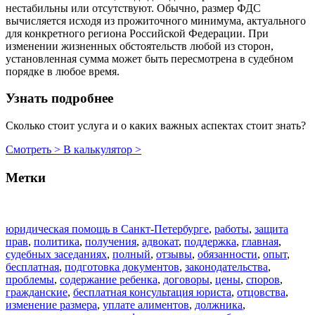
нестабильны или отсутствуют. Обычно, размер ФДС
вычисляется исходя из прожиточного минимума, актуального
для конкретного региона Российской Федерации. При
изменении жизненных обстоятельств любой из сторон,
установленная сумма может быть пересмотрена в судебном
порядке в любое время.
Узнать подробнее
Сколько стоит услуга и о каких важных аспектах стоит знать?
Смотреть >
В калькулятор >
Метки
юридическая помощь в Санкт-Петербурге
,
работы
,
защита
прав
,
политика
,
получения
,
адвокат
,
поддержка
,
главная
,
судебных заседаниях
,
полный
,
отзывы
,
обязанности
,
опыт
,
бесплатная
,
подготовка документов
,
законодательства
,
проблемы
,
содержание ребенка
,
договоры
,
цены
,
споров
,
гражданские
,
бесплатная консультация юриста
,
отцовства
,
изменение размера
,
уплате алиментов
,
должника
,