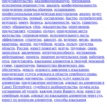
представительство
,
квалифицированную
,
требования
,
исполнения решения суда
,
заказать
,
конфиденциальности
,
определение порядка общения
,
оспаривание
,
профессиональная юридическая консультация
,
анализ
,
ведет
,
сотрудничества
,
первый
,
составление
,
быстро
,
потребителей
,
результат
,
имеет
,
бизнеса
,
задолженности
,
часто
,
грамотно
,
ответ
,
обращаться
,
сбор
,
доказательства
,
переговоров
,
предоставляет
,
успешно
,
подход
,
определение места
жительства
,
сопровождение
,
исполнительного листа
,
эффективное
,
стратегии
,
зависит
,
ли
,
ведение
,
месяц
,
звонок
,
квартиры
,
матери
,
досудебном
,
делать
,
пользу
,
средства
,
области
,
России
,
юрист помогает
,
всегда
,
трудовые
,
связи
,
записаться
,
заключение
,
нетрудоспособного
,
достижения
,
арбитражные
,
проекта
,
лишение родительских прав
,
работаем
,
отца
,
представлять
,
взыскание алиментов в твердой денежной
сумме
,
гарантируем
,
банкротство физических лиц
,
обеспечить
,
деньги
,
искового заявления о взыскании
,
юридические услуги адвоката в области семейного права
,
необходимые документы
,
стоимость услуг юриста по
алиментам
,
представление интересов
,
адвокат по алиментам в
Санкт Петербурге
,
судебного разбирательства
,
подача иска
,
соглашение об уплате
,
каждом этапе Вашего дела
,
юрист по
семейным делам
,
адвокат по взысканию алиментов через суд
,
юрист по вопросам алиментов
,
способы взыскания